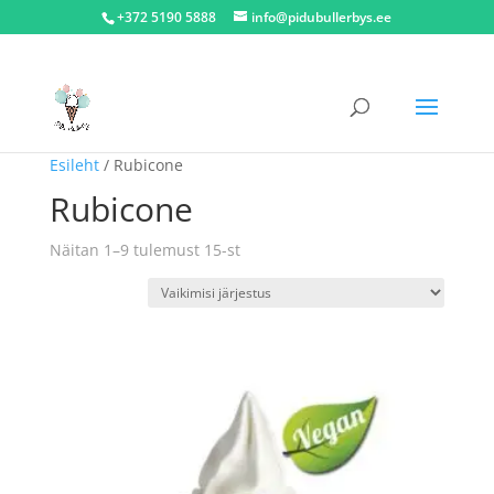
+372 5190 5888
info@pidubullerbys.ee
Esileht
/ Rubicone
Rubicone
Näitan 1–9 tulemust 15-st