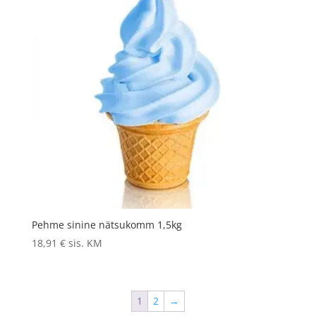
Pehme sinine nätsukomm 1,5kg
18,91
€
sis. KM
1
2
→