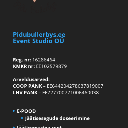
Pidubullerbys.ee
Event Studio OÜ
Reg. nr:
16286464
KMKR nr:
EE102579879
Arveldusarved:
COOP PANK
– EE644204278637819007
LHV PANK
– EE727700771006460038
E-POOD
Jäätisesegude doseerimine
Jäätisemasina rent