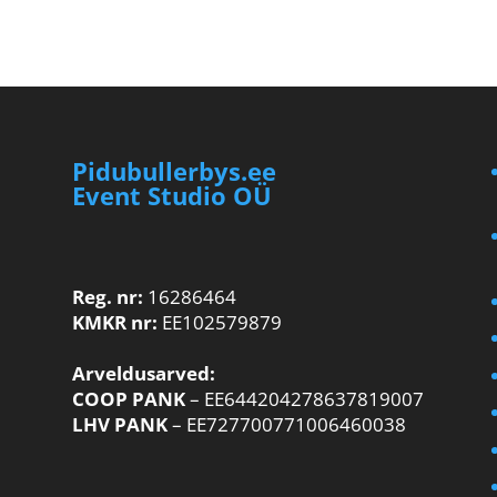
Pidubullerbys.ee
Event Studio OÜ
Reg. nr:
16286464
KMKR nr:
EE102579879
Arveldusarved:
COOP PANK
– EE644204278637819007
LHV PANK
– EE727700771006460038