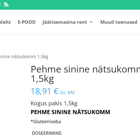
aleht
E-POOD
Jäätisemasina rent
Muud teenused
inine nätsukomm 1,5kg
Pehme sinine nätsukom
1,5kg
18,91
€
sis. KM
Kogus pakis 1,5kg
PEHME SININE NÄTSUKOMM
*Gluteenivaba
DOSEERIMINE: