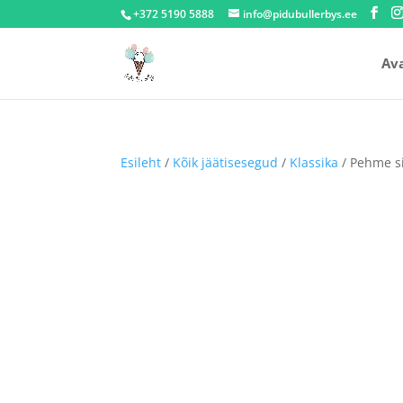
+372 5190 5888
info@pidubullerbys.ee
Av
Esileht
/
Kõik jäätisesegud
/
Klassika
/ Pehme s