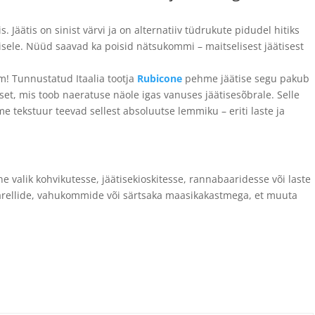
Jäätis on sinist värvi ja on alternatiiv tüdrukute pidudel hitiks
ele. Nüüd saavad ka poisid nätsukommi – maitselisest jäätisest
! Tunnustatud Itaalia tootja
Rubicone
pehme jäätise segu pakub
, mis toob naeratuse näole igas vanuses jäätisesõbrale. Selle
me tekstuur teevad sellest absoluutse lemmiku – eriti laste ja
 valik kohvikutesse, jäätisekioskitesse, rannabaaridesse või laste
arellide, vahukommide või särtsaka maasikakastmega, et muuta