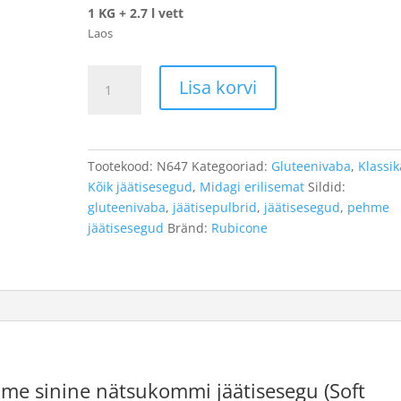
1 KG + 2.7 l vett
Laos
Pehme
Lisa korvi
sinine
nätsukomm
1,5kg
kogus
Tootekood:
N647
Kategooriad:
Gluteenivaba
,
Klassik
Kõik jäätisesegud
,
Midagi erilisemat
Sildid:
gluteenivaba
,
jäätisepulbrid
,
jäätisesegud
,
pehme
jäätisesegud
Bränd:
Rubicone
hme sinine nätsukommi jäätisesegu (Soft