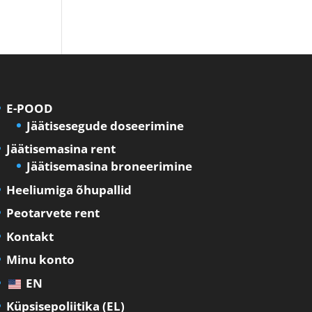
E-POOD
Jäätisesegude doseerimine
Jäätisemasina rent
Jäätisemasina broneerimine
Heeliumiga õhupallid
Peotarvete rent
Kontakt
Minu konto
EN
Küpsisepoliitika (EL)