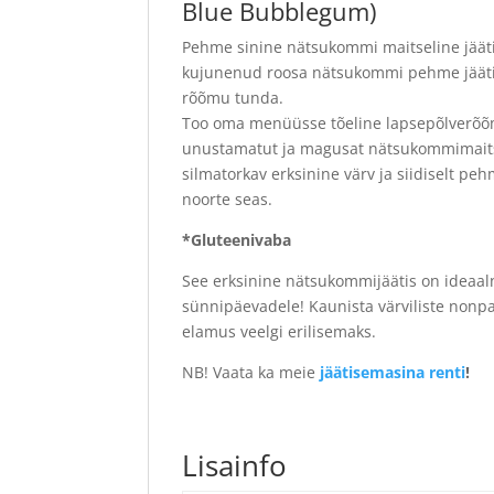
Blue Bubblegum)
Pehme sinine nätsukommi maitseline jäätis. 
kujunenud roosa nätsukommi pehme jäätis
rõõmu tunda.
Too oma menüüsse tõeline lapsepõlverõõm
unustamatut ja magusat nätsukommimaitset
silmatorkav erksinine värv ja siidiselt peh
noorte seas.
*Gluteenivaba
See erksinine nätsukommijäätis on ideaalne
sünnipäevadele! Kaunista värviliste nonp
elamus veelgi erilisemaks.
NB! Vaata ka meie
jäätisemasina renti
!
Lisainfo