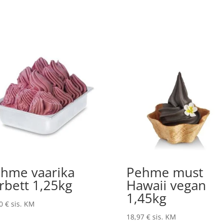
hme vaarika
Pehme must
rbett 1,25kg
Hawaii vegan
1,45kg
00
€
sis. KM
18,97
€
sis. KM