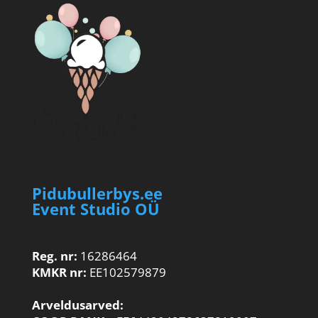
Pidubullerbys.ee
Event Studio OÜ
Reg. nr:
16286464
KMKR nr:
EE102579879
Arveldusarved: