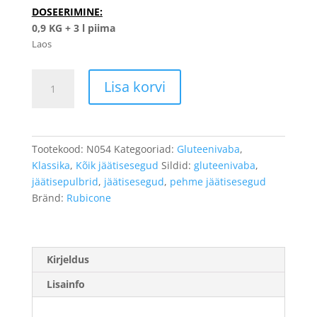
DOSEERIMINE:
0,9 KG + 3 l piima
Laos
Pehme
Lisa korvi
maasika
jäätis
1,5kg
kogus
Tootekood:
N054
Kategooriad:
Gluteenivaba
,
Klassika
,
Kõik jäätisesegud
Sildid:
gluteenivaba
,
jäätisepulbrid
,
jäätisesegud
,
pehme jäätisesegud
Bränd:
Rubicone
Kirjeldus
Lisainfo