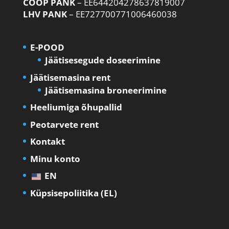
COOP PANK
– EE644204278637819007
LHV PANK
– EE727700771006460038
E-POOD
Jäätisesegude doseerimine
Jäätisemasina rent
Jäätisemasina broneerimine
Heeliumiga õhupallid
Peotarvete rent
Kontakt
Minu konto
EN
Küpsisepoliitika (EL)