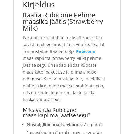
Kirjeldus
Itaalia Rubicone Pehme
maasika jäätis (Strawberry
Milk)
Paku oma klientidele tõeliselt koorest ja
suvist maitseelamust, mis viib keele alla!
Tunnustatud Itaalia tootja
Rubicone
maasikapiima (Strawberry Milk) pehme
jäätise segu ühendab endas küpsete
maasikate magususe ja piima siidise
pehmuse. See on nostalgiline, meeldivalt
mahe ja kreemine maitsekombinatsioon,
mis on kindel lemmik nii laste kui ka
täiskasvanute seas.
Miks valida Rubicone
maasikapiima jäätisesegu?
Nostalgiline maitseelamus:
Autentne
“maasikapiima” profiil, mis meenutab