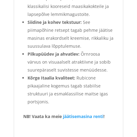
klassikalisi kooreseid maasikakokteile ja
lapsepõlve lemmikmagustoite.
Siidine ja kohev tekstuur:
See
piimapõhine retsept tagab pehme jäätise
masinas erakordselt kreemise, rikkaliku ja
suussulava lõpptulemuse.
Pilkupüüdev ja ahvatlev:
Õrnroosa
värvus on visuaalselt atraktiivne ja sobib
suurepäraselt suvistesse menüüdesse.
Kõrge Itaalia kvaliteet:
Rubicone
pikaajaline kogemus tagab stabiilse
struktuuri ja esmaklassilise maitse igas
portsjonis.
NB! Vaata ka meie
jäätisemasina renti
!