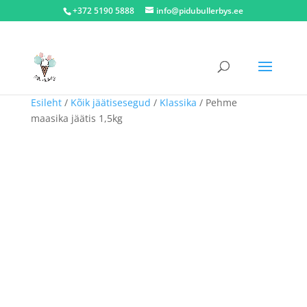
+372 5190 5888
info@pidubullerbys.ee
Esileht
/
Kõik jäätisesegud
/
Klassika
/ Pehme
maasika jäätis 1,5kg