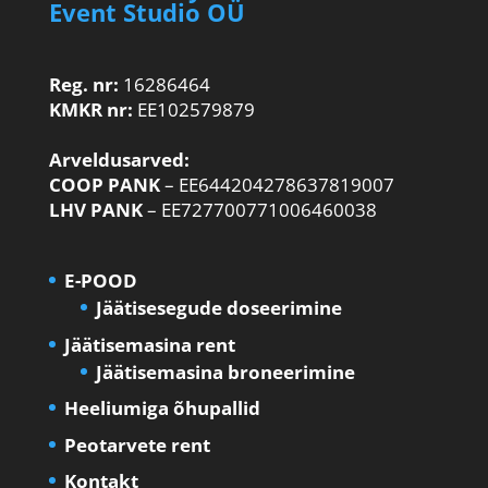
Event Studio OÜ
Reg. nr:
16286464
KMKR nr:
EE102579879
Arveldusarved:
COOP PANK
– EE644204278637819007
LHV PANK
– EE727700771006460038
E-POOD
Jäätisesegude doseerimine
Jäätisemasina rent
Jäätisemasina broneerimine
Heeliumiga õhupallid
Peotarvete rent
Kontakt