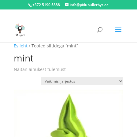
+372 5190 5888
info@pidubullerbys.ee
Esileht
/ Tooted siltidega “mint”
mint
Näitan ainukest tulemust