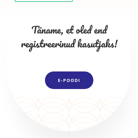
Täname, et oled end
registreerinud kasutjaks!
E-POODI