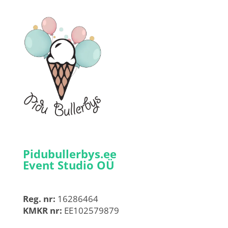
Pidubullerbys.ee
Event Studio OÜ
Reg. nr:
16286464
KMKR nr:
EE102579879