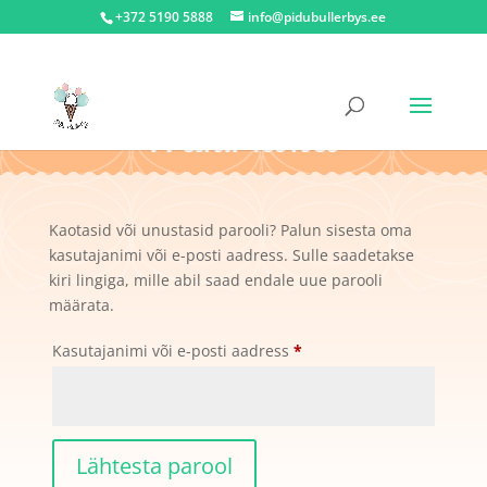
+372 5190 5888
info@pidubullerbys.ee
Minu konto
Kaotasid või unustasid parooli? Palun sisesta oma
kasutajanimi või e-posti aadress. Sulle saadetakse
kiri lingiga, mille abil saad endale uue parooli
määrata.
Nõutud
Kasutajanimi või e-posti aadress
*
Lähtesta parool